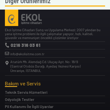
Diğer Ürünlerimiz
Ekol İşitme Cihazları Satış ve Uygulama Merkezi; 2007 yılından bu
yana işitme problemi ile ilgili çalışmalar yapıyor, hızlı, kaliteli,
güvenilir ve memnuniyet öncelikli çözümler üretiyor
0216 316 03 61
info@ekolisitme.com.tr
Atatürk Mh. Alemdağ Cd. Uluçay Apt. No: 18/9
(Santral Otobüs Durağı, Ayedaş Veznesi Karşısı)
Ümraniye, İSTANBUL
Bakım ve Servis
Teknik Servis Hizmetleri
Odyolojik Testler
Pil Kullanımı İle İlgili Uyarılar