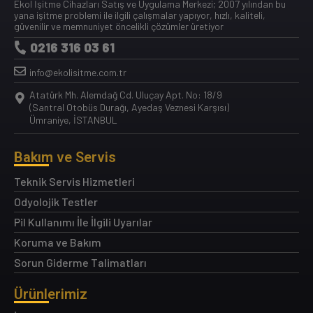
Ekol İşitme Cihazları Satış ve Uygulama Merkezi; 2007 yılından bu
yana işitme problemi ile ilgili çalışmalar yapıyor, hızlı, kaliteli,
güvenilir ve memnuniyet öncelikli çözümler üretiyor
0216 316 03 61
info@ekolisitme.com.tr
Atatürk Mh. Alemdağ Cd. Uluçay Apt. No: 18/9
(Santral Otobüs Durağı, Ayedaş Veznesi Karşısı)
Ümraniye, İSTANBUL
Bakım ve Servis
Teknik Servis Hizmetleri
Odyolojik Testler
Pil Kullanımı İle İlgili Uyarılar
Koruma ve Bakım
Sorun Giderme Talimatları
Ürünlerimiz