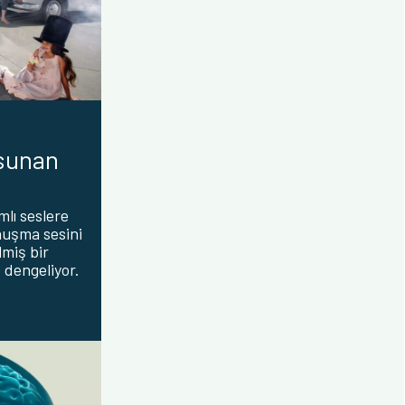
 sunan
mlı seslere
nuşma sesini
lmiş bir
 dengeliyor.