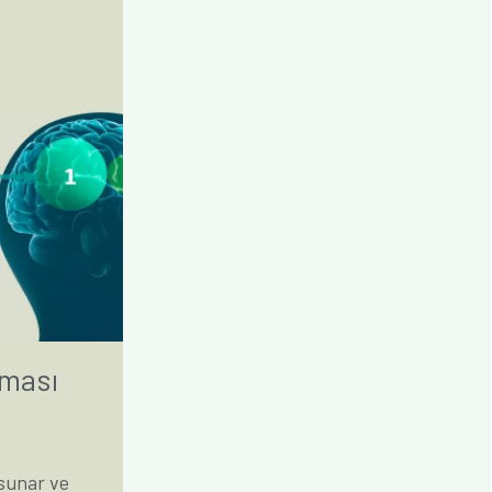
şması
 sunar ve