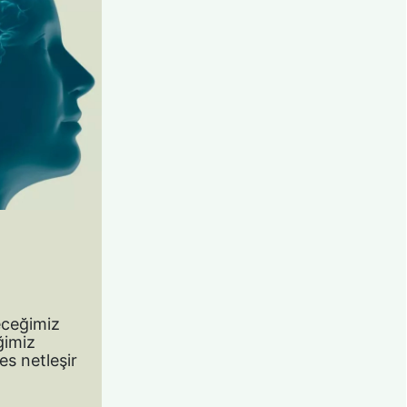
eceğimiz
ğimiz
es netleşir