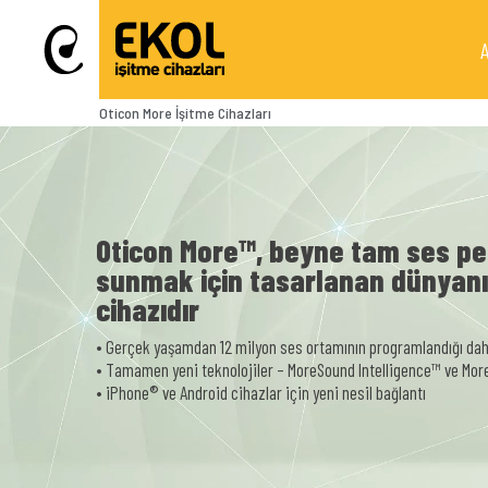
Oticon More İşitme Cihazları
Oticon More™, beyne tam ses pe
sunmak için tasarlanan dünyanın
cihazıdır
• Gerçek yaşamdan 12 milyon ses ortamının programlandığı dahi
• Tamamen yeni teknolojiler – MoreSound Intelligence™ ve Mo
• iPhone® ve Android cihazlar için yeni nesil bağlantı