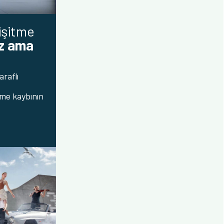
işitme
z ama
raflı
me kaybının