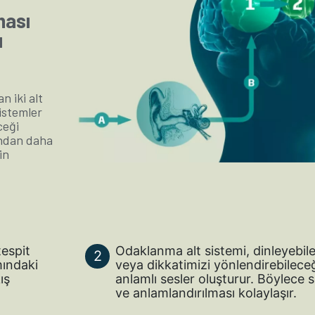
ması
u
n iki alt
istemler
ceği
ından daha
in
tespit
Odaklanma alt sistemi, dinleyebil
mındaki
veya dikkatimizi yönlendirebilece
ış
anlamlı sesler oluşturur. Böylece s
ve anlamlandırılması kolaylaşır.