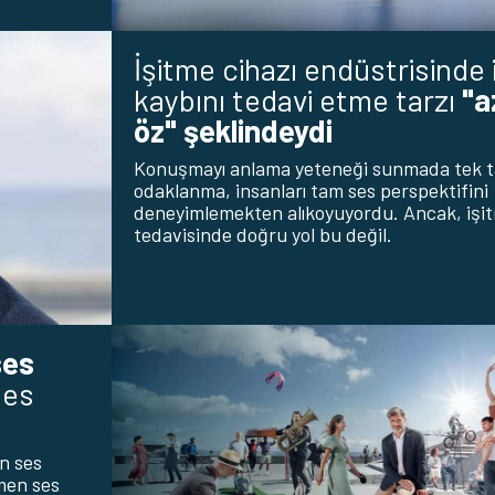
İşitme cihazı endüstrisinde 
kaybını tedavi etme tarzı
"a
öz" şeklindeydi
Konuşmayı anlama yeteneği sunmada tek ta
odaklanma, insanları tam ses perspektifini
deneyimlemekten alıkoyuyordu. Ancak, işit
tedavisinde doğru yol bu değil.
ses
ses
n ses
smen ses