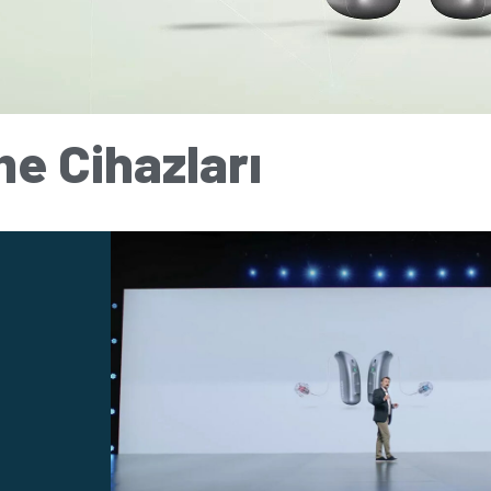
me Cihazları
anan