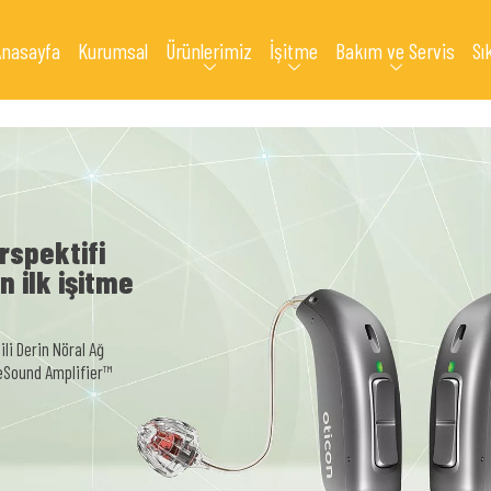
Anasayfa
Kurumsal
Ürünlerimiz
İşitme
Bakım ve Servis
Sı
rspektifi
 ilk işitme
li Derin Nöral Ağ
reSound Amplifier™