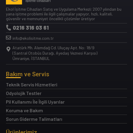
Ekol İşitme Cihazları Satış ve Uygulama Merkezi; 2007 yılından bu
yana işitme problemi ile ilgili çalışmalar yapıyor, hızlı, kaliteli,
güvenilir ve memnuniyet öncelikli çözümler üretiyor
0216 316 03 61
info@ekolisitme.com.tr
Atatürk Mh. Alemdağ Cd. Uluçay Apt. No: 18/9
(Santral Otobüs Durağı, Ayedaş Veznesi Karşısı)
Ümraniye, İSTANBUL
Bakım ve Servis
Teknik Servis Hizmetleri
Odyolojik Testler
Pil Kullanımı İle İlgili Uyarılar
Koruma ve Bakım
Sorun Giderme Talimatları
Ürünlerimiz