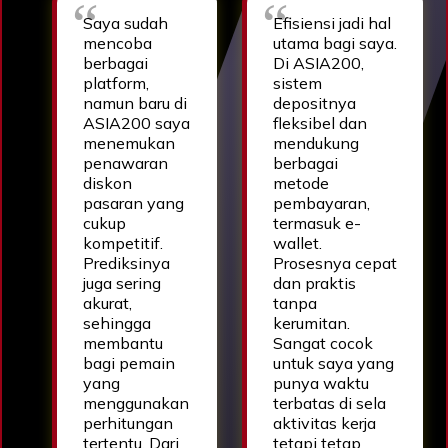
Saya sudah
Efisiensi jadi hal
mencoba
utama bagi saya.
berbagai
Di ASIA200,
platform,
sistem
namun baru di
depositnya
ASIA200 saya
fleksibel dan
menemukan
mendukung
penawaran
berbagai
diskon
metode
pasaran yang
pembayaran,
cukup
termasuk e-
kompetitif.
wallet.
Prediksinya
Prosesnya cepat
juga sering
dan praktis
akurat,
tanpa
sehingga
kerumitan.
membantu
Sangat cocok
bagi pemain
untuk saya yang
yang
punya waktu
menggunakan
terbatas di sela
perhitungan
aktivitas kerja
tertentu. Dari
tetapi tetap