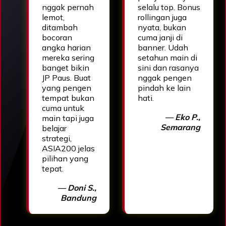
nggak pernah
selalu top. Bonus
lemot,
rollingan juga
ditambah
nyata, bukan
bocoran
cuma janji di
angka harian
banner. Udah
mereka sering
setahun main di
banget bikin
sini dan rasanya
JP Paus. Buat
nggak pengen
yang pengen
pindah ke lain
tempat bukan
hati.
cuma untuk
— Eko P.,
main tapi juga
Semarang
belajar
strategi,
ASIA200 jelas
pilihan yang
tepat.
— Doni S.,
Bandung