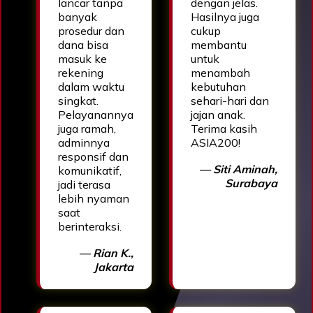
lancar tanpa
dengan jelas.
banyak
Hasilnya juga
prosedur dan
cukup
dana bisa
membantu
masuk ke
untuk
rekening
menambah
dalam waktu
kebutuhan
singkat.
sehari-hari dan
Pelayanannya
jajan anak.
juga ramah,
Terima kasih
adminnya
ASIA200!
responsif dan
— Siti Aminah,
komunikatif,
Surabaya
jadi terasa
lebih nyaman
saat
berinteraksi.
— Rian K.,
Jakarta