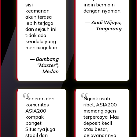
sisi
ingin bermain
keamanan,
dengan nyaman.
akun terasa
— Andi Wijaya,
lebih terjaga
Tangerang
dan sejauh ini
tidak ada
kendala yang
mencurigakan.
— Bambang
"Master",
Medan
Beneran deh,
Nggak usah
komunitas
ribet, ASIA200
ASIA200
memang agen
kompak
terpercaya. Mau
banget!
deposit kecil
Situsnya juga
atau besar,
stabil dan
pelayanannya