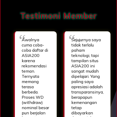
Testimoni Member
Awalnya
Sejujurnya saya
cuma coba-
tidak terlalu
coba daftar di
paham
ASIA200
teknologi, tapi
karena
tampilan situs
rekomendasi
ASIA200 ini
teman.
sangat mudah
Ternyata
dipelajari. Yang
memang
paling saya
terasa
apresiasi adalah
berbeda.
transparansinya,
Proses WD
berapapun
(withdraw)
kemenangan
nominal besar
tetap
pun berjalan
dibayarkan