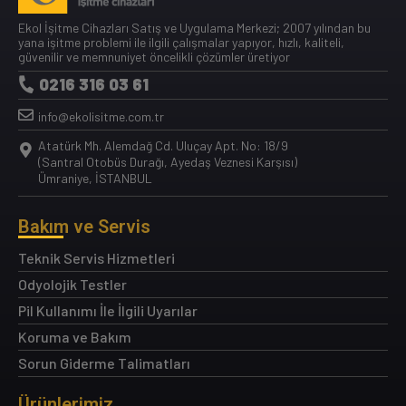
Ekol İşitme Cihazları Satış ve Uygulama Merkezi; 2007 yılından bu
yana işitme problemi ile ilgili çalışmalar yapıyor, hızlı, kaliteli,
güvenilir ve memnuniyet öncelikli çözümler üretiyor
0216 316 03 61
info@ekolisitme.com.tr
Atatürk Mh. Alemdağ Cd. Uluçay Apt. No: 18/9
(Santral Otobüs Durağı, Ayedaş Veznesi Karşısı)
Ümraniye, İSTANBUL
Bakım ve Servis
Teknik Servis Hizmetleri
Odyolojik Testler
Pil Kullanımı İle İlgili Uyarılar
Koruma ve Bakım
Sorun Giderme Talimatları
Ürünlerimiz