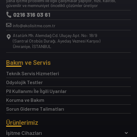
yana işitme problemi ile ilgili çalışmalar yapıyor, hızlı, kaliteli,
güvenilir ve memnuniyet öncelikli çözümler üretiyor
0216 316 03 61
info@ekolisitme.com.tr
Atatürk Mh. Alemdağ Cd. Uluçay Apt. No: 18/9
(Santral Otobüs Durağı, Ayedaş Veznesi Karşısı)
Ümraniye, İSTANBUL
Bakım ve Servis
Teknik Servis Hizmetleri
Odyolojik Testler
Pil Kullanımı İle İlgili Uyarılar
Koruma ve Bakım
Sorun Giderme Talimatları
Ürünlerimiz
İşitme Cihazları