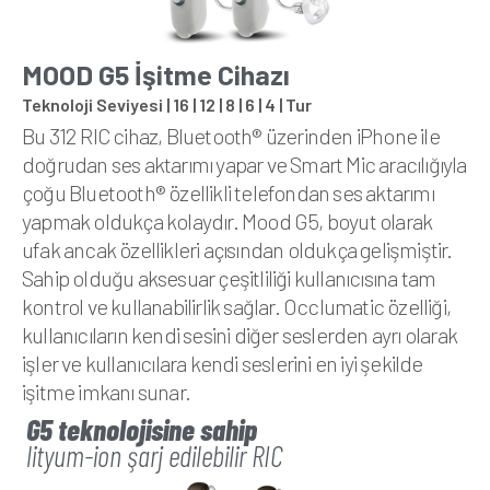
MOOD G5 İşitme Cihazı
Teknoloji Seviyesi | 16 | 12 | 8 | 6 | 4 | Tur
Bu 312 RIC cihaz, Bluetooth® üzerinden iPhone ile
doğrudan ses aktarımı yapar ve Smart Mic aracılığıyla
çoğu Bluetooth® özellikli telefondan ses aktarımı
yapmak oldukça kolaydır. Mood G5, boyut olarak
ufak ancak özellikleri açısından oldukça gelişmiştir.
Sahip olduğu aksesuar çeşitliliği kullanıcısına tam
kontrol ve kullanabilirlik sağlar. Occlumatic özelliği,
kullanıcıların kendi sesini diğer seslerden ayrı olarak
işler ve kullanıcılara kendi seslerini en iyi şekilde
işitme imkanı sunar.
G5 teknolojisine sahip
lityum-ion şarj edilebilir RIC