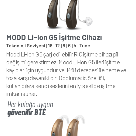
MOOD Li-Ion G5 İşitme Cihazı
Teknoloji Seviyesi | 16 | 12 | 8 | 6 | 4 | Tune
Mood Li-lon G5 şarj edilebilir RIC işitme cihazı pil
değişimi gerektirmez. Mood Li-lon G5 ileri işitme
kayıpları için uygundur ve IP68 derecesi ile neme ve
toza karşı dayanıklıdır. Occlumatic özelliği,
kullanıcılara kendi seslerini en iyi şekilde işitme
imkanı sunar.
Her kulağa uygun
güvenilir BTE