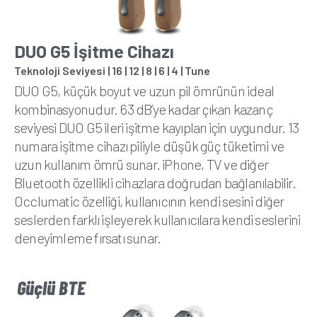
DUO G5 İşitme Cihazı
Teknoloji Seviyesi | 16 | 12 | 8 | 6 | 4 | Tune
DUO G5, küçük boyut ve uzun pil ömrünün ideal
kombinasyonudur. 63 dB’ye kadar çıkan kazanç
seviyesi DUO G5 ileri işitme kayıpları için uygundur. 13
numara işitme cihazı piliyle düşük güç tüketimi ve
uzun kullanım ömrü sunar. iPhone, TV ve diğer
Bluetooth özellikli cihazlara doğrudan bağlanılabilir.
Occlumatic özelliği, kullanıcının kendi sesini diğer
seslerden farklı işleyerek kullanıcılara kendi seslerini
deneyimleme fırsatı sunar.
Güçlü BTE